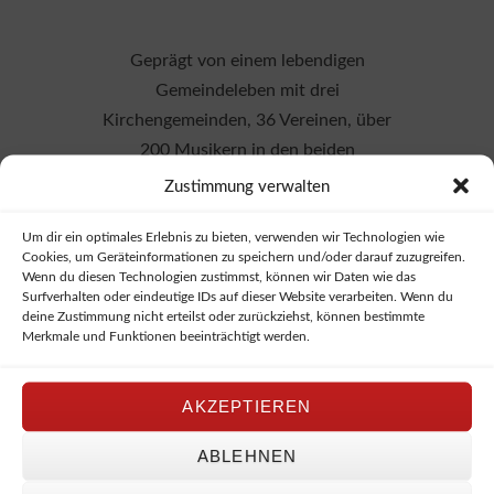
Geprägt von einem lebendigen
Gemeindeleben mit drei
Kirchengemeinden, 36 Vereinen, über
200 Musikern in den beiden
Musikvereinen
Zustimmung verwalten
und mehr als 600 Hästragern während
Um dir ein optimales Erlebnis zu bieten, verwenden wir Technologien wie
der Fasnetszeit bietet Fluorn-Winzeln
Cookies, um Geräteinformationen zu speichern und/oder darauf zuzugreifen.
einen idealen Rahmen, um Teil einer
Wenn du diesen Technologien zustimmst, können wir Daten wie das
Surfverhalten oder eindeutige IDs auf dieser Website verarbeiten. Wenn du
Dorfgemeinschaft zu sein.
deine Zustimmung nicht erteilst oder zurückziehst, können bestimmte
Auch sportlich und kulturell ist in
Merkmale und Funktionen beeinträchtigt werden.
unserer Gemeinde einiges geboten.
Die Ortsteile Fluorn und Winzeln
AKZEPTIEREN
wachsen heute nicht nur räumlich
immer mehr zusammen.
ABLEHNEN
Die Infrastruktur mit Kindergärten,