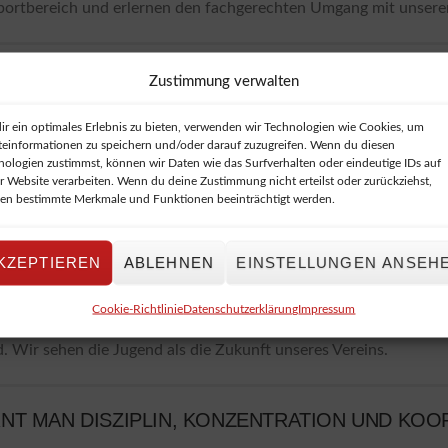
sportbereich und erlernen den fachgerechten Umgang mit unsere
SWAHL AN SPORTMÖGLICHKEITEN
Zustimmung verwalten
inen auf unseren eigenen Schießständen betreiben:
ir ein optimales Erlebnis zu bieten, verwenden wir Technologien wie Cookies, um
teinformationen zu speichern und/oder darauf zuzugreifen. Wenn du diesen
 Joule)
nologien zustimmst, können wir Daten wie das Surfverhalten oder eindeutige IDs auf
er Website verarbeiten. Wenn du deine Zustimmung nicht erteilst oder zurückziehst,
0 Joule)
en bestimmte Merkmale und Funktionen beeinträchtigt werden.
0 Joule)
KZEPTIEREN
ABLEHNEN
EINSTELLUNGEN ANSEH
RALER PUNKT UNSERER VEREINSARBEIT
Cookie-Richtlinie
Datenschutzerklärung
Impressum
d. Wir sehen die Jugend als die Zukunft unseres Vereins.
T MAN DISZIPLIN, KONZENTRATION UND KOOR