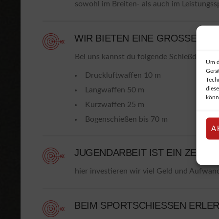
sowohl im Breiten- als auch im Leistungs
WIR BIETEN EINE GROSSE AU
Bei uns kannst du folgende Schießdiszipl
Um d
Gerä
Druckluftwaffen 10 m (bis 7,5
Tech
dies
Langwaffen 50 m (bis 7.00
könn
Kurzwaffen 25 m (bis 1.50
Bogenschießen bis 70 m
A
JUGENDARBEIT IST EIN ZENT
hier investieren wir viel Geld und Aufwan
BEIM SPORTSCHIESSEN ERLERN