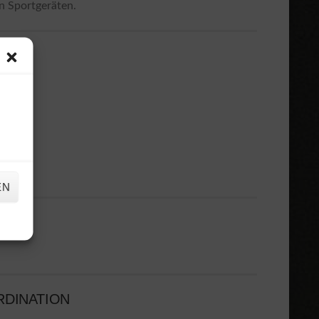
n Sportgeräten.
EN
DINATION