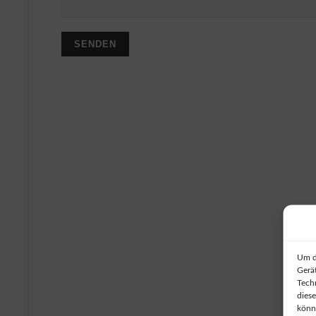
Um d
Gerä
Tech
dies
könn