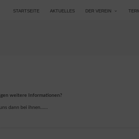
STARTSEITE
AKTUELLES
DER VEREIN
TER
igen weitere Informationen?
 uns dann bei ihnen……