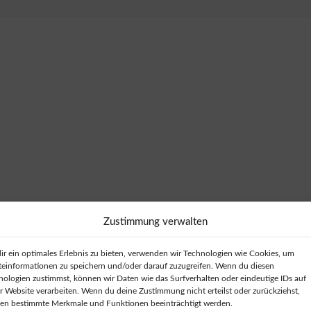
Zustimmung verwalten
ir ein optimales Erlebnis zu bieten, verwenden wir Technologien wie Cookies, um
teinformationen zu speichern und/oder darauf zuzugreifen. Wenn du diesen
nologien zustimmst, können wir Daten wie das Surfverhalten oder eindeutige IDs auf
er Website verarbeiten. Wenn du deine Zustimmung nicht erteilst oder zurückziehst,
en bestimmte Merkmale und Funktionen beeinträchtigt werden.